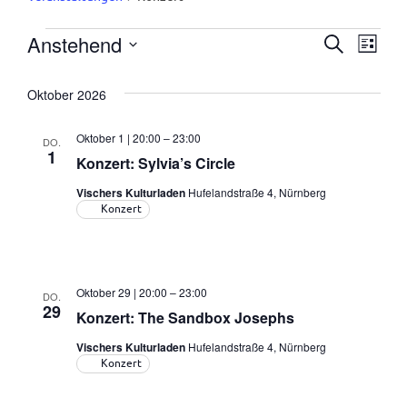
Anstehend
Veranstaltungen
Suche
Ver
Verans
Liste
Datum
Ans
wählen.
Suche
Oktober 2026
Nav
und
Oktober 1 | 20:00
–
23:00
DO.
1
Konzert: Sylvia’s Circle
Ansich
Vischers Kulturladen
Hufelandstraße 4, Nürnberg
Konzert
Naviga
Oktober 29 | 20:00
–
23:00
DO.
29
Konzert: The Sandbox Josephs
Vischers Kulturladen
Hufelandstraße 4, Nürnberg
Konzert