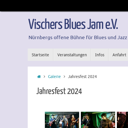
Zum
Inhalt
springen
Vischers Blues Jam e.V.
Nürnbergs offene Bühne für Blues und Jazz
Zum
Startseite
Veranstaltungen
Infos
Anfahrt
Inhalt
springen
Start
Galerie
Jahresfest 2024
Jahresfest 2024