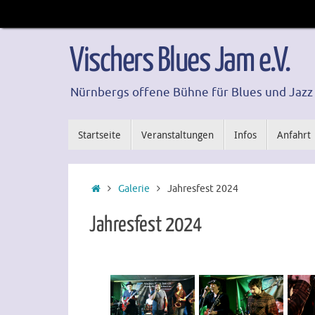
Zum
Inhalt
springen
Vischers Blues Jam e.V.
Nürnbergs offene Bühne für Blues und Jazz
Zum
Startseite
Veranstaltungen
Infos
Anfahrt
Inhalt
springen
Start
Galerie
Jahresfest 2024
Jahresfest 2024