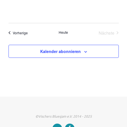
Heute
Nächste
Veranstaltungen
Vorherige
Veranstalt
Kalender abonnieren
©Vischers Bluesjam e.V. 2014 - 2025