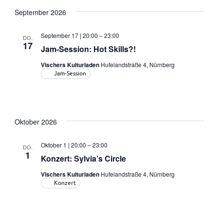
Ans
wählen.
Suche
September 2026
Nav
und
September 17 | 20:00
–
23:00
DO.
17
Jam-Session: Hot Skills?!
Ansich
Vischers Kulturladen
Hufelandstraße 4, Nürnberg
Jam-Session
Naviga
Oktober 2026
Oktober 1 | 20:00
–
23:00
DO.
1
Konzert: Sylvia’s Circle
Vischers Kulturladen
Hufelandstraße 4, Nürnberg
Konzert