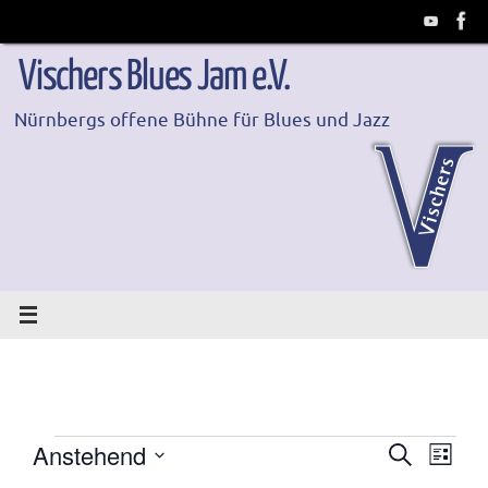
Zum
Inhalt
springen
Vischers Blues Jam e.V.
Nürnbergs offene Bühne für Blues und Jazz
Anstehend
Suche
Veranstaltungen
Ver
Verans
Liste
Datum