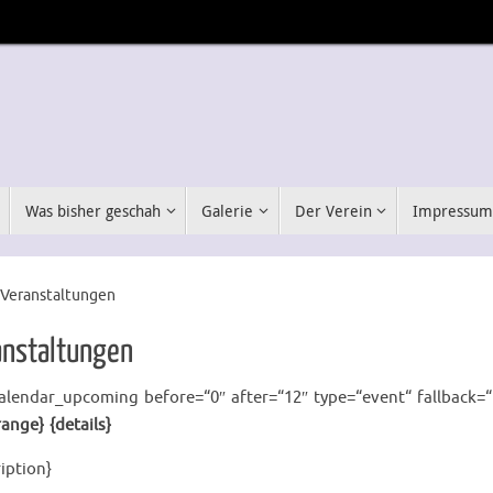
Was bisher geschah
Galerie
Der Verein
Impressu
rt
Veranstaltungen
anstaltungen
alendar_upcoming before=“0″ after=“12″ type=“event“ fallback=
ange} {details}
iption}