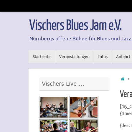
Zum
Inhalt
springen
Vischers Blues Jam e.V.
Nürnbergs offene Bühne für Blues und Jazz
Zum
Startseite
Veranstaltungen
Infos
Anfahrt
Inhalt
springen
Sta
Vischers Live …
Ver
[my_c
{timer
{descr